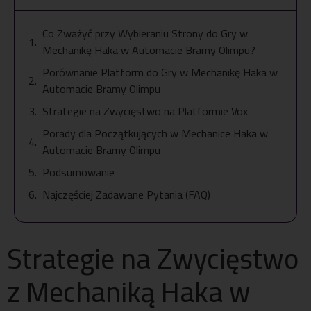
Co Zważyć przy Wybieraniu Strony do Gry w
Mechanikę Haka w Automacie Bramy Olimpu?
Porównanie Platform do Gry w Mechanikę Haka w
Automacie Bramy Olimpu
Strategie na Zwycięstwo na Platformie Vox
Porady dla Początkujących w Mechanice Haka w
Automacie Bramy Olimpu
Podsumowanie
Najczęściej Zadawane Pytania (FAQ)
Strategie na Zwycięstwo
z Mechaniką Haka w