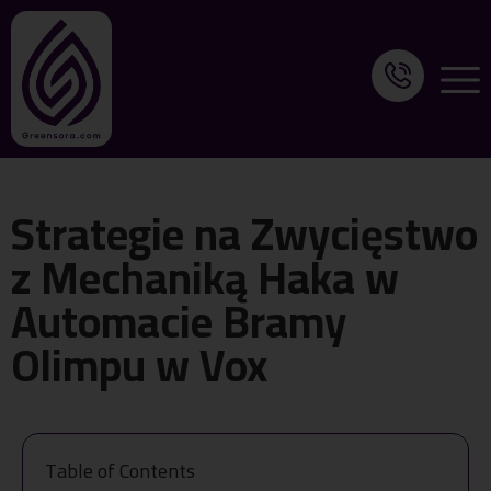
Strategie na Zwycięstwo
z Mechaniką Haka w
Automacie Bramy
Olimpu w Vox
Table of Contents