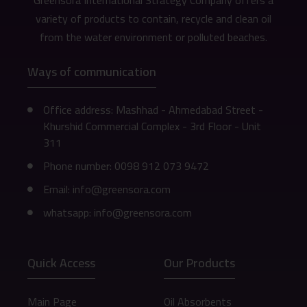
Greensora International Strategy Company offers a
variety of products to contain, recycle and clean oil
from the water environment or polluted beaches.
Ways of communication
Office address: Mashhad - Ahmedabad Street -
Khurshid Commercial Complex - 3rd Floor - Unit
311
Phone number: 0098 912 073 9472
Email: info@greensora.com
whatsapp: info@greensora.com
Quick Access
Our Products
Main Page
Oil Absorbents