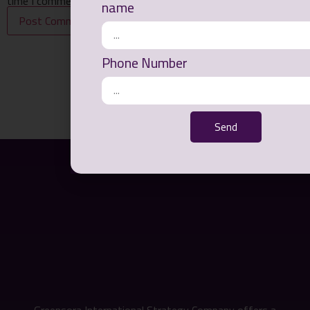
time I comment.
name
Phone Number
Send