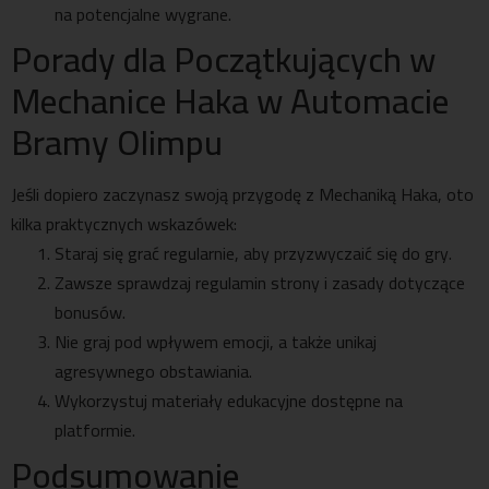
na potencjalne wygrane.
Porady dla Początkujących w
Mechanice Haka w Automacie
Bramy Olimpu
Jeśli dopiero zaczynasz swoją przygodę z Mechaniką Haka, oto
kilka praktycznych wskazówek:
Staraj się grać regularnie, aby przyzwyczaić się do gry.
Zawsze sprawdzaj regulamin strony i zasady dotyczące
bonusów.
Nie graj pod wpływem emocji, a także unikaj
agresywnego obstawiania.
Wykorzystuj materiały edukacyjne dostępne na
platformie.
Podsumowanie