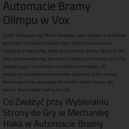
Automacie Bramy
Olimpu w Vox
Cześć! Nazywam się Michał Kowalski i jako ekspert w dziedzinie
gier online chciałbym podzielić się z Wami sposobami na
wygranie w Mechanikę Haka w Automacie Bramy Olimpu w Vox.
Jeśli zastanawiacie się, jak wybrać najlepszą stronę do gry w tę
popularną grę, to jesteście we właściwym miejscu. W
niniejszym artykule porównam kilka platform, które oferują
Mechanikę Haka, wskazując ich mocne i słabe strony, aby
pomóc Wam podjąć trafną decyzję.
Co Zważyć przy Wybieraniu
Strony do Gry w Mechanikę
Haka w Automacie Bramy