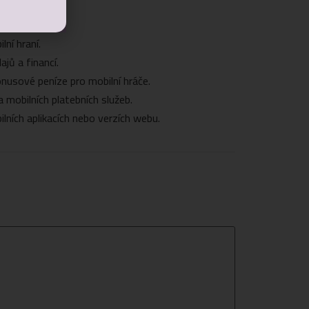
ní hraní.
jů a financí.
onusové peníze pro mobilní hráče.
 mobilních platebních služeb.
lních aplikacích nebo verzích webu.