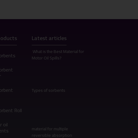
roducts
Latest articles
What is the Best Material for
sorbents
Motor Oil Spills?
orbent
r
orbent
Types of sorbents
orbent Roll
r oil
material for multiple
ents
reversible absorption