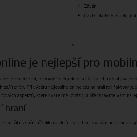
Závěr
Často kladené otázky (FA
nline je nejlepší pro mobiln
ší pro mobilní hraní, odpověď není jednoduchá. Na trhu se objevuje 
h zařízeních. Při výběru nejlepšího online casina hrají roli faktory j
líčových aspektů, které byste měli zvážit, a představíme vám nejl
í hraní
ní je důležité zvážit několik aspektů. Tyto faktory vám pomohou naj