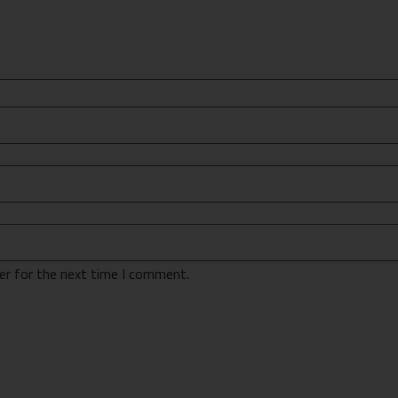
er for the next time I comment.