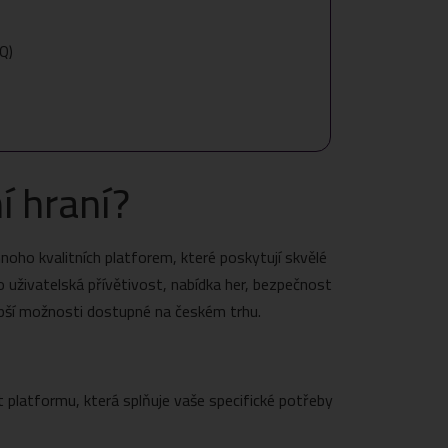
Q)
í hraní?
mnoho kvalitních platforem, které poskytují skvělé
ako uživatelská přívětivost, nabídka her, bezpečnost
epší možnosti dostupné na českém trhu.
ít platformu, která splňuje vaše specifické potřeby