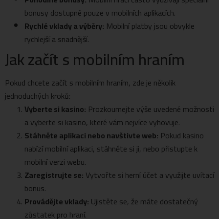
bonusy dostupné pouze v mobilních aplikacích.
Rychlé vklady a výběry:
Mobilní platby jsou obvykle
rychlejší a snadnější.
Jak začít s mobilním hraním
Pokud chcete začít s mobilním hraním, zde je několik
jednoduchých kroků:
Vyberte si kasino:
Prozkoumejte výše uvedené možnosti
a vyberte si kasino, které vám nejvíce vyhovuje.
Stáhněte aplikaci nebo navštivte web:
Pokud kasino
nabízí mobilní aplikaci, stáhněte si ji, nebo přistupte k
mobilní verzi webu.
Zaregistrujte se:
Vytvořte si herní účet a využijte uvítací
bonus.
Provádějte vklady:
Ujistěte se, že máte dostatečný
zůstatek pro hraní.