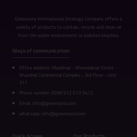
Greensora International Strategy Company offers a
variety of products to contain, recycle and clean oil
from the water environment or polluted beaches.
Ways of communication
Office address: Mashhad - Ahmedabad Street -
Khurshid Commercial Complex - 3rd Floor - Unit
311
Phone number: 0098 912 073 9472
Email: info@greensora.com
whatsapp: info@greensora.com
Quick Access
Our Products