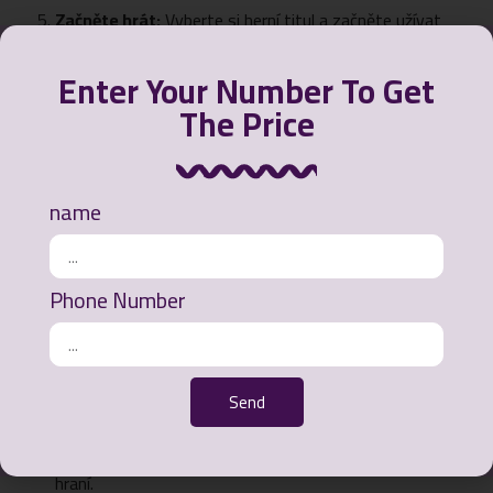
Začněte hrát:
Vyberte si herní titul a začněte užívat
mobilní hraní!
Enter Your Number To Get
Závěr
The Price
Vybrat nejlepší české online casino pro mobilní hraní je klíčové
pro maximální zážitek. Rozhodněte se na základě faktorů, jako
je optimalizace pro mobilní zařízení, nabídka her, bezpečnost a
name
bonusy. Mezi předními českými online casiny, jako jsou Sazka
Hry, Tipsport a Fortuna, najdete skvělé možnosti, které splní
Phone Number
vaše očekávání. Ať už preferujete sloty, stolní hry nebo live
casino, mobilní hraní vám poskytne fantastický zážitek.
Často kladené otázky (FAQ)
Send
Jaké casino má nejlepší mobilní aplikaci?
V současnosti
vyniká Sazka Hry a Fortuna svými aplikacemi pro mobilní
hraní.