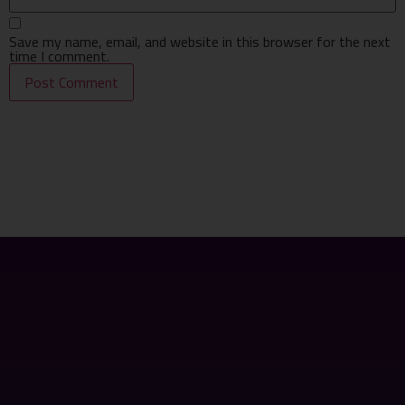
Save my name, email, and website in this browser for the next
time I comment.