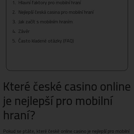
Hlavní faktory pro mobilní hraní
Nejlepší česká casina pro mobilní hraní
Jak začít s mobilním hraním
Závěr
Často kladené otázky (FAQ)
Které české casino online
je nejlepší pro mobilní
hraní?
Pokud se ptáte, které české online casino je nejlepší pro mobilní