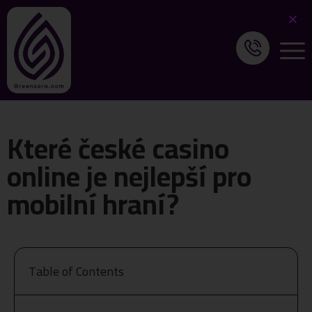
Které české casino
online je nejlepší pro
mobilní hraní?
Table of Contents