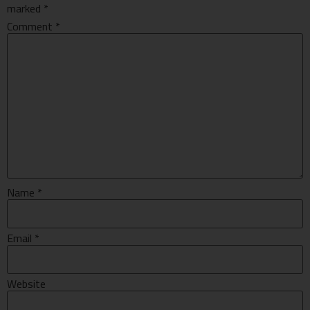
marked
*
Comment
*
Name
*
Email
*
Website