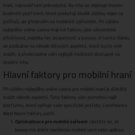
hraní, odpověď není jednoduchá. Na trhu se objevuje mnoho
kvalitních platforem, které poskytují skvělé zážitky nejen na
počítači, ale především na mobilních zařízeních. Při výběru
nejlepšího online casina hrají roli faktory jako uživatelská
přívětivost, nabídka her, bezpečnost a bonusy. V tomto článku
se podíváme na několik klíčových aspektů, které byste měli
zvážit, a představíme vám nejlepší možnosti dostupné na
českém trhu.
Hlavní faktory pro mobilní hraní
Při výběru nejlepšího online casina pro mobilní hraní je důležité
zvážit několik aspektů. Tyto faktory vám pomohou najít
platformu, která splňuje vaše specifické potřeby a preference.
Mezi hlavní faktory patří:
Optimalizace pro mobilní zařízení:
Ujistěte se, že
kasino má dobře navrženou mobilní verzi nebo aplikaci,