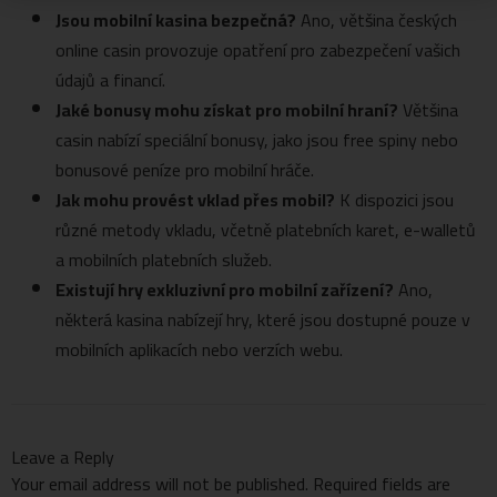
Jsou mobilní kasina bezpečná?
Ano, většina českých
online casin provozuje opatření pro zabezpečení vašich
údajů a financí.
Jaké bonusy mohu získat pro mobilní hraní?
Většina
casin nabízí speciální bonusy, jako jsou free spiny nebo
bonusové peníze pro mobilní hráče.
Jak mohu provést vklad přes mobil?
K dispozici jsou
různé metody vkladu, včetně platebních karet, e-walletů
a mobilních platebních služeb.
Existují hry exkluzivní pro mobilní zařízení?
Ano,
některá kasina nabízejí hry, které jsou dostupné pouze v
mobilních aplikacích nebo verzích webu.
Leave a Reply
Your email address will not be published.
Required fields are