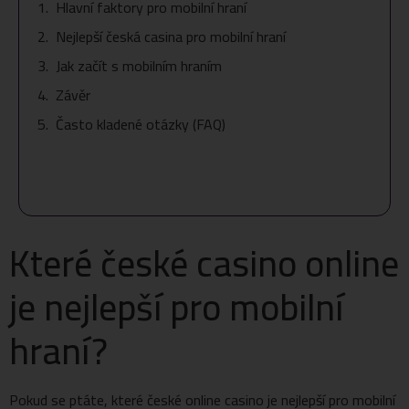
Hlavní faktory pro mobilní hraní
Nejlepší česká casina pro mobilní hraní
Jak začít s mobilním hraním
Závěr
Často kladené otázky (FAQ)
Které české casino online
je nejlepší pro mobilní
hraní?
Pokud se ptáte, které české online casino je nejlepší pro mobilní