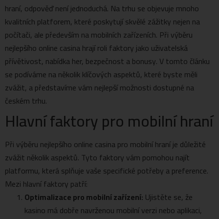
hraní, odpověď není jednoduchá. Na trhu se objevuje mnoho
kvalitních platforem, které poskytují skvělé zážitky nejen na
počítači, ale především na mobilních zařízeních. Při výběru
nejlepšího online casina hrají roli faktory jako uživatelská
přívětivost, nabídka her, bezpečnost a bonusy. V tomto článku
se podíváme na několik klíčových aspektů, které byste měli
zvážit, a představíme vám nejlepší možnosti dostupné na
českém trhu.
Hlavní faktory pro mobilní hraní
Při výběru nejlepšího online casina pro mobilní hraní je důležité
zvážit několik aspektů. Tyto faktory vám pomohou najít
platformu, která splňuje vaše specifické potřeby a preference.
Mezi hlavní faktory patří:
Optimalizace pro mobilní zařízení:
Ujistěte se, že
kasino má dobře navrženou mobilní verzi nebo aplikaci,