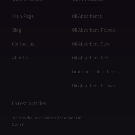
Main Page
Oil Absorbents
Blog
Oil Absorbent Powder
Contact us
Oil Absorbent Sand
About us
Oil Absorbent Roll
Granular oil absorbents
Oil Absorbent Pillows
Latest articles
What is the Best Material for Motor Oil
Spills?