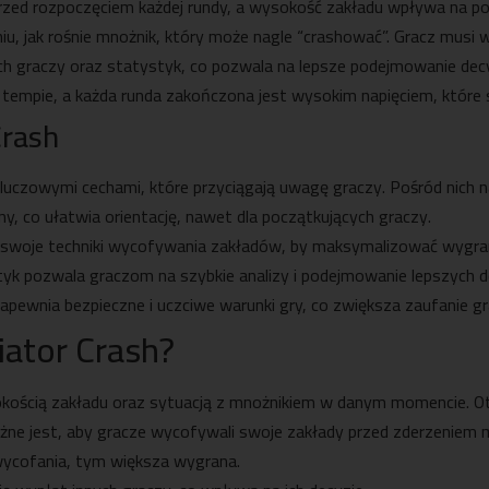
rzed rozpoczęciem każdej rundy, a wysokość zakładu wpływa na po
u, jak rośnie mnożnik, który może nagle “crashować”. Gracz musi
h graczy oraz statystyk, co pozwala na lepsze podejmowanie decy
tempie, a każda runda zakończona jest wysokim napięciem, któr
Crash
kluczowymi cechami, które przyciągają uwagę graczy. Pośród nich n
yjny, co ułatwia orientację, nawet dla początkujących graczy.
swoje techniki wycofywania zakładów, by maksymalizować wygra
k pozwala graczom na szybkie analizy i podejmowanie lepszych de
pewnia bezpieczne i uczciwe warunki gry, co zwiększa zaufanie gr
iator Crash?
kością zakładu oraz sytuacją z mnożnikiem w danym momencie. Ot
ne jest, aby gracze wycofywali swoje zakłady przed zderzeniem m
cofania, tym większa wygrana.