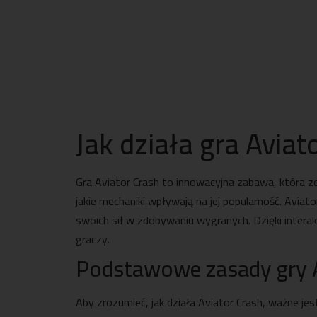
Jak działa gra Aviat
Gra Aviator Crash to innowacyjna zabawa, która zd
jakie mechaniki wpływają na jej popularność. Avia
swoich sił w zdobywaniu wygranych. Dzięki intera
graczy.
Podstawowe zasady gry A
Aby zrozumieć, jak działa Aviator Crash, ważne j