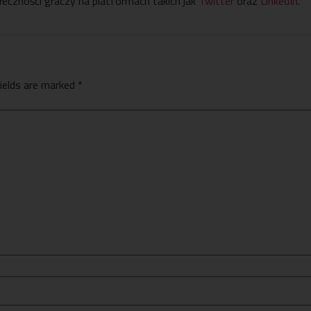
eczności graczy na platformach takich jak
Twitter
oraz
LinkedIn
.
fields are marked
*