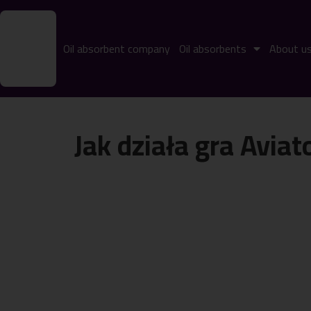
Oil absorbent company
Oil absorbents
About u
Jak działa gra Avia