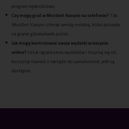
program lojalnościowy.
Czy mogę grać w Mostbet Kasyno na telefonie?
Tak,
Mostbet Kasyno oferuje wersję mobilną, która pozwala
na granie gdziekolwiek jesteś.
Jak mogę kontrolować swoje wydatki w kasynie
online?
Ustal ograniczenia wydatków i trzymaj się ich,
korzystaj również z narzędzi do samokontroli, jeśli są
dostępne.