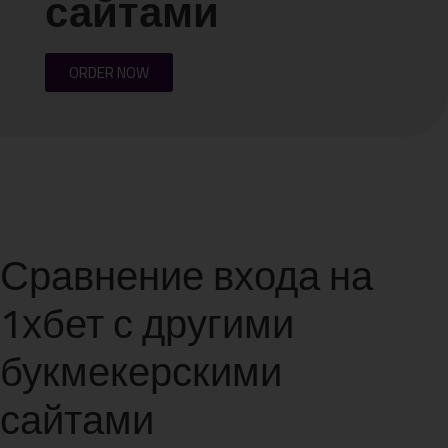
сайтами
ORDER NOW
Сравнение входа на
1хбет с другими
букмекерскими
сайтами