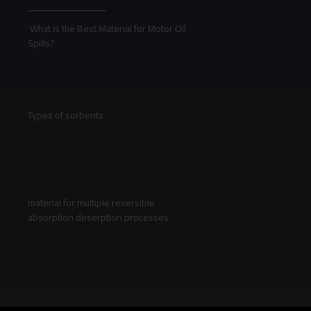
What is the Best Material for Motor Oil
Spills?
Types of sorbents
material for multiple reversible
absorption deserption processes