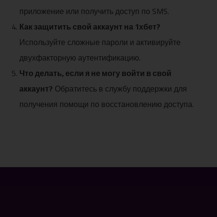
приложение или получить доступ по SMS.
Как защитить свой аккаунт на 1хбет?
Используйте сложные пароли и активируйте
двухфакторную аутентификацию.
Что делать, если я не могу войти в свой
аккаунт?
Обратитесь в службу поддержки для
получения помощи по восстановлению доступа.