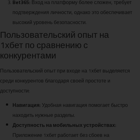
Bet365:
Вход на платформу более сложен, требует
подтверждения личности, однако это обеспечивает
высокий уровень безопасности.
Пользовательский опыт на
1хбет по сравнению с
конкурентами
Пользовательский опыт при входе на 1хбет выделяется
среди конкурентов благодаря своей простоте и
доступности:
Навигация:
Удобная навигация помогает быстро
находить нужные разделы.
Доступность на мобильных устройствах:
Приложение 1хбет работает без сбоев на