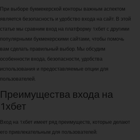
При выборе букмекерской конторы важным аспектом
является безопасность и удобство входа на сайт. В этой
статье мы сравним вход на платформу 1хбет с другими
популярными букмекерскими сайтами, чтобы помочь
вам сделать правильный выбор. Мы обсудим
особенности входа, безопасности, удобства
использования и предоставляемые опции для
пользователей.
Преимущества входа на
1хбет
Вход на 1хбет имеет ряд преимуществ, которые делают
его привлекательным для пользователей: