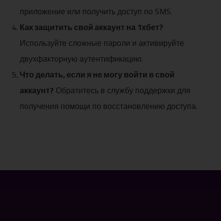
приложение или получить доступ по SMS.
Как защитить свой аккаунт на 1хбет?
Используйте сложные пароли и активируйте
двухфакторную аутентификацию.
Что делать, если я не могу войти в свой
аккаунт?
Обратитесь в службу поддержки для
получения помощи по восстановлению доступа.