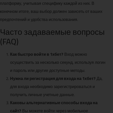
платформу, учитывая специфику каждой из них. В
конечном итоге, ваш выбор должен зависеть от ваших
предпочтений и удобства использования.
Часто задаваемые вопросы
(FAQ)
Как быстро войти в 1хбет?
Вход можно
осуществить за несколько секунд, используя логин
и пароль или другие доступные методы.
Нужна ли регистрация для входа на 1хбет?
Да,
для входа необходимо зарегистрироваться и
получить личные учетные данные.
Каковы альтернативные способы входа на
сайт?
Вы можете войти через мобильное