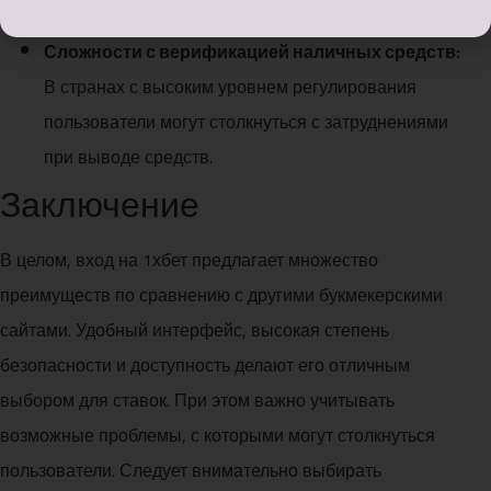
к сайту может быть ограничен.
Сложности с верификацией наличных средств:
В странах с высоким уровнем регулирования
пользователи могут столкнуться с затруднениями
при выводе средств.
Заключение
В целом, вход на 1хбет предлагает множество
преимуществ по сравнению с другими букмекерскими
сайтами. Удобный интерфейс, высокая степень
безопасности и доступность делают его отличным
выбором для ставок. При этом важно учитывать
возможные проблемы, с которыми могут столкнуться
пользователи. Следует внимательно выбирать