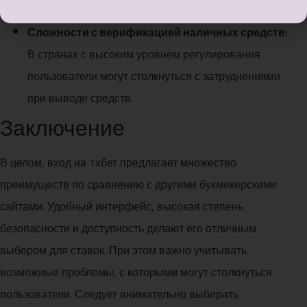
к сайту может быть ограничен.
Сложности с верификацией наличных средств:
В странах с высоким уровнем регулирования
пользователи могут столкнуться с затруднениями
при выводе средств.
Заключение
В целом, вход на 1хбет предлагает множество
преимуществ по сравнению с другими букмекерскими
сайтами. Удобный интерфейс, высокая степень
безопасности и доступность делают его отличным
выбором для ставок. При этом важно учитывать
возможные проблемы, с которыми могут столкнуться
пользователи. Следует внимательно выбирать