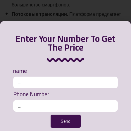
большинстве смартфонов.
Потоковые трансляции:
Платформа предлагает
уникальные функции для просмотра матчей в
реальном времени, что улучшает впечатление от
Enter Your Number To Get
ставок.
The Price
Проблемы, с которыми могут
столкнуться пользователи
name
Несмотря на множество преимуществ, некоторые
пользователи могут столкнуться с рядом проблем:
Phone Number
Трудности с восстановлением пароля:
Иногда
восстановление доступа к аккаунту может занять
больше времени.
Send
Блокировка сайта:
В некоторых регионах доступ