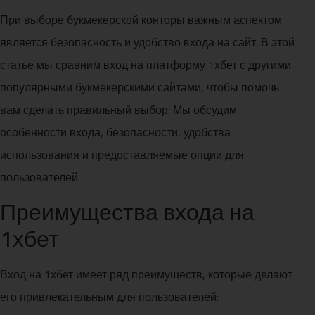
При выборе букмекерской конторы важным аспектом
является безопасность и удобство входа на сайт. В этой
статье мы сравним вход на платформу 1хбет с другими
популярными букмекерскими сайтами, чтобы помочь
вам сделать правильный выбор. Мы обсудим
особенности входа, безопасности, удобства
использования и предоставляемые опции для
пользователей.
Преимущества входа на
1хбет
Вход на 1хбет имеет ряд преимуществ, которые делают
его привлекательным для пользователей: