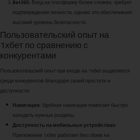
Bet365:
Вход на платформу более сложен, требует
подтверждения личности, однако это обеспечивает
высокий уровень безопасности.
Пользовательский опыт на
1хбет по сравнению с
конкурентами
Пользовательский опыт при входе на 1хбет выделяется
среди конкурентов благодаря своей простоте и
доступности:
Навигация:
Удобная навигация помогает быстро
находить нужные разделы.
Доступность на мобильных устройствах:
Приложение 1хбет работает без сбоев на