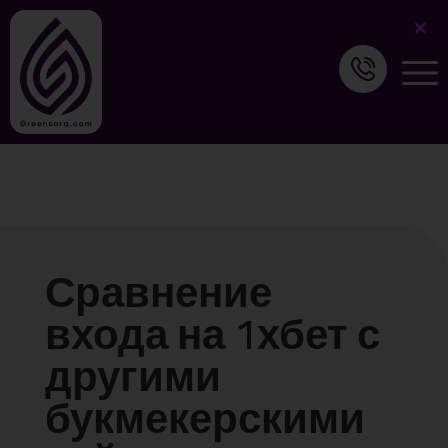
Сравнение
входа на 1хбет с
другими
букмекерскими