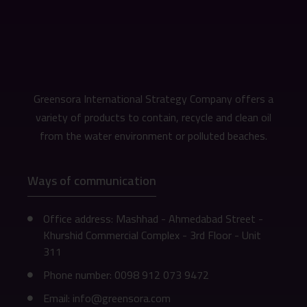
Greensora International Strategy Company offers a
variety of products to contain, recycle and clean oil
from the water environment or polluted beaches.
Ways of communication
Office address: Mashhad - Ahmedabad Street -
Khurshid Commercial Complex - 3rd Floor - Unit
311
Phone number: 0098 912 073 9472
Email: info@greensora.com