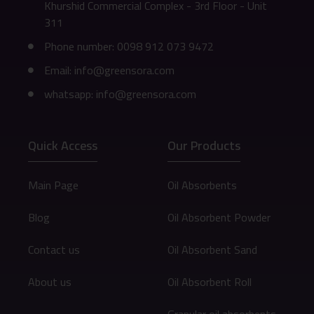
Khurshid Commercial Complex - 3rd Floor - Unit
311
Phone number: 0098 912 073 9472
Email: info@greensora.com
whatsapp: info@greensora.com
Quick Access
Our Products
Main Page
Oil Absorbents
Blog
Oil Absorbent Powder
Contact us
Oil Absorbent Sand
About us
Oil Absorbent Roll
Granular oil absorbents