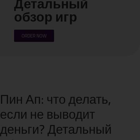
Детальный
обзор игр
ORDER NOW
Пин Ап: что делать,
если не выводит
деньги? Детальный