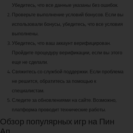
Убедитесь, что все данные указаны без ошибок.
Проверьте выполнение условий бонусов. Если вы
использовали бонусы, убедитесь, что все условия
выполнены.
Убедитесь, что ваш аккаунт верифицирован.
Пройдите процедуру верификации, если вы этого
еще не сделали.
Свяжитесь со службой поддержки. Если проблема
не решится, обратитесь за помощью к
специалистам.
Следите за обновлениями на сайте. Возможно,
платформа проводит технические работы.
Обзор популярных игр на Пин
Ап