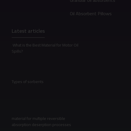
Oil Absorbent Pillows
Latest articles
What is the Best Material for Motor Oil
Spills?
Types of sorbents
material for multiple reversible
absorption deserption processes