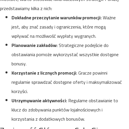
przedstawiamy kilka z nich:
Dokładne przeczytanie warunków promocji:
Ważne
jest, aby znać zasady i ograniczenia, które mogą
wpływać na możliwość wypłaty wygranych.
Planowanie zakładów:
Strategiczne podejście do
obstawiania pomoże wykorzystać wszystkie dostępne
bonusy.
Korzystanie z licznych promocji:
Gracze powinni
regularnie sprawdzać dostępne oferty i maksymalizować
korzyści.
Utrzymywanie aktywności:
Regularne obstawianie to
klucz do zdobywania punktów lojalnościowych i
korzystania z dodatkowych bonusów.