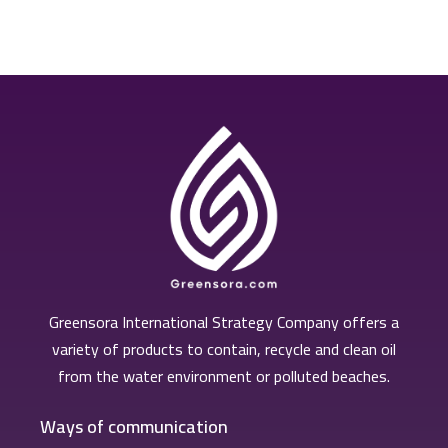
Greensora International Strategy Company offers a
variety of products to contain, recycle and clean oil
from the water environment or polluted beaches.
Ways of communication