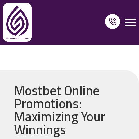
Mostbet Online
Promotions:
Maximizing Your
Winnings