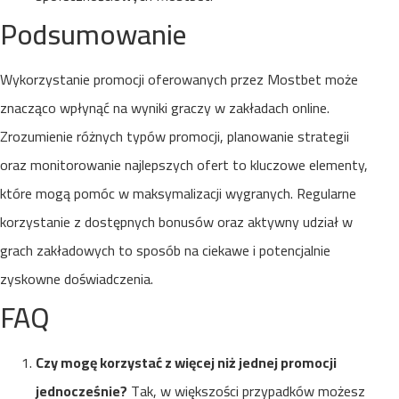
Podsumowanie
Wykorzystanie promocji oferowanych przez Mostbet może
znacząco wpłynąć na wyniki graczy w zakładach online.
Zrozumienie różnych typów promocji, planowanie strategii
oraz monitorowanie najlepszych ofert to kluczowe elementy,
które mogą pomóc w maksymalizacji wygranych. Regularne
korzystanie z dostępnych bonusów oraz aktywny udział w
grach zakładowych to sposób na ciekawe i potencjalnie
zyskowne doświadczenia.
FAQ
Czy mogę korzystać z więcej niż jednej promocji
jednocześnie?
Tak, w większości przypadków możesz