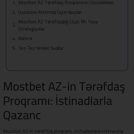
Mostbet AZ Tərəfdaş Proqramının Üstünlükləri
Qazancını Artırmaq Üçün İpuçları
Mostbet AZ Tərəfdaşlığı Üçün Ən Yaxşı
Strategiyalar
Nəticə
Tez-Tez Verilən Suallar
Mostbet AZ-in Tərəfdaş
Proqramı: İstinadlarla
Qazanc
Mostbet AZ-in tərəfdaş proqramı, istifadəçilərə referanslar