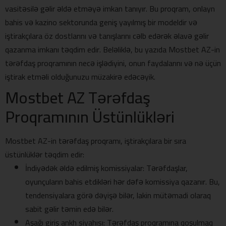
vasitəsilə gəlir əldə etməyə imkan tanıyır. Bu proqram, onlayn
bahis və kazino sektorunda geniş yayılmış bir modeldir və
iştirakçılara öz dostlarını və tanışlarını cəlb edərək əlavə gəlir
qazanma imkanı təqdim edir. Beləliklə, bu yazıda Mostbet AZ-in
tərəfdaş proqramının necə işlədiyini, onun faydalarını və nə üçün
iştirak etməli olduğunuzu müzakirə edəcəyik.
Mostbet AZ Tərəfdaş
Proqramının Üstünlükləri
Mostbet AZ-in tərəfdaş proqramı, iştirakçılara bir sıra
üstünlüklər təqdim edir:
İndiyədək əldə edilmiş komissiyalar: Tərəfdaşlar,
oyunçuların bahis etdikləri hər dəfə komissiya qazanır. Bu,
tendensiyalara görə dəyişə bilər, lakin mütəmadi olaraq
sabit gəlir təmin edə bilər.
Aşağı giriş ankh siyahısı: Tərəfdaş proqramına qoşulmaq