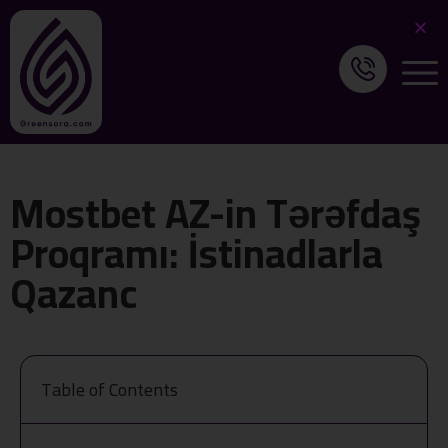
Mostbet AZ-in Tərəfdaş
Proqramı: İstinadlarla
Qazanc
Table of Contents