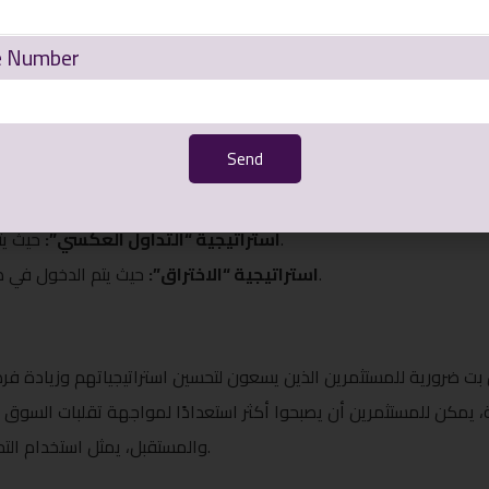
تخصيص الرسوم البيانية باستخدام المؤشرات والأدوات المناسبة لمساعدتك في اتخاذ القرار.
e Number
تجربة استراتيجيات مختلفة وتحليل النتائج لتحديد الأفضل لك.
استراتيج
Send
حيث يركز المستثمرون على الاتجاه العام للسوق.
استراتيجية “التداول على الاتجاه”:
حيث يتم شراء الأصول عندما تكون في حالة تشبع بيعي.
استراتيجية “التداول العكسي”:
حيث يتم الدخول في صفقات بعد اختراق مستويات الدعم أو المقاومة.
استراتيجية “الاختراق”:
س بت ضرورية للمستثمرين الذين يسعون لتحسين استراتيجياتهم وزيادة ف
، يمكن للمستثمرين أن يصبحوا أكثر استعدادًا لمواجهة تقلبات السوق وا
والمستقبل، يمثل استخدام التحليل الفني استثمارًا ذكيًا للمستثمرين الراغبين في النجاح.