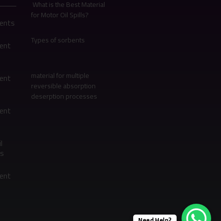
What is the Best Material
for Motor Oil Spills?
bents
Types of sorbents
bent
material for multiple
bent
reversible absorption
deserption processes
bent
l
s
bent
Need Help?