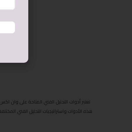
يمكن استخدام التحليل الفني بطرق مختلفة لتحقيق نجاح أكبر في سوق التداول. هناك العديد من الاستراتيجيات التي يمكن اتباعها، مثل:
تعتبر أدوات التحليل الفني المتاحة على وان اك
هذه الأدوات واستراتيجيات التحليل الفني المختلفة