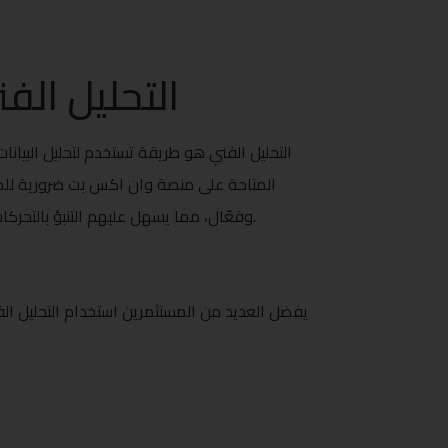
التحليل الف
التحليل الفني هو طريقة تستخدم لتحليل البيانات
المتاحة على منصة وان اكس بت ضرورية للمست
وفعّال، مما يسهل عليهم التنبؤ بالتحركات القادمة للأسعار. في هذا المقال، سنستعرض بعض الأدوات المتاحة على وان اكس بت وكيفية استخدامها في التحليل الفني.
يفضل العديد من المستثمرين استخدام التحليل ال