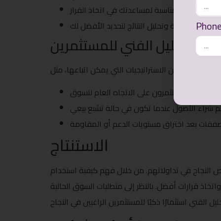
Phon
يات التحليل الفني للمستثمرين
الاستنتاج
رص النجاح في تداولاتهم. من خلال فهم كيفية استخدام
تخاذ قرارات أفضل. بالنظر إلى متطلبات السوق الحالية