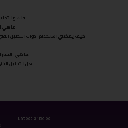
التحليل الفني هو أسلوب يستخدم لتقييم الأصول من خلال تحليل البيانات التاريخية للسوق والتعرف على الأنماط.
ما هو التحلي
تشمل الأدوات الأساسية المؤشرات الفنية، الرسوم البيانية، وأدوات رسم الأنماط.
ما هي ال
كيف يمكنني استخدام أدوات التحليل الفن
تشمل الاستراتيجيات التداول على الاتجاه، التداول العكسي، واستراتيجية الاختراق.
ما هي الاسترات
بينما يعتبر التحليل الفني أداة قوية، يجب أن يستخدم إلى جانب تقنيات أخرى لضمان اتخاذ قرارات مستنيرة.
هل التحليل الف
Latest articles
s