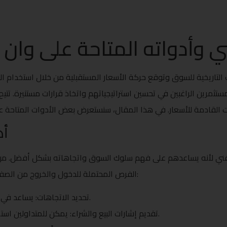
ني وأدواته المتاحة على وا
 التاريخية للسوق وتوقع حركة الأسعار المستقبلية من خلال استخدام الرسو
ثمرين الراغبين في تحسين استراتيجياتهم واتخاذ قرارات مستنيرة. تت
أه
فني لأنه يساعدهم على فهم سلوك السوق واتجاهاته بشكل أفضل. من خلا
الفرص المحتملة للدخول والخروج من الصفقات. إليك بعض الأسباب التي تجعل التحليل الفني هامًا:
تحديد الاتجاهات: يساعد في تحديد اتجاه السوق سواء كان صعودًا أو هبوطًا.
تقديم إشارات البيع والشراء: يمكن للمتداولين استخدام الأدوات الفنية لتحليل نقاط الدخول والخروج.