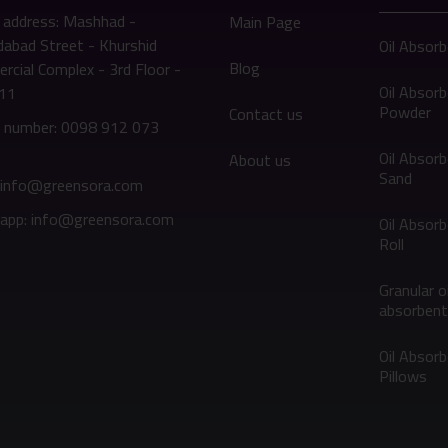
 address: Mashhad -
Main Page
abad Street - Khurshid
Oil Absor
Blog
cial Complex - 3rd Floor -
Oil Absor
311
Powder
Contact us
 number: 0098 912 073
Oil Absor
About us
Sand
: info@greensora.com
app: info@greensora.com
Oil Absor
Roll
Granular oi
absorbent
Oil Absor
Pillows