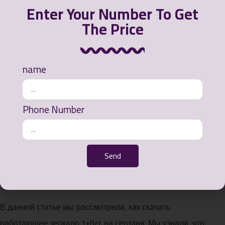
Enter Your Number To Get
предоставленной ссылке.
The Price
Скачайте приложение или откройте онлайн-
версию, если вы не хотите загружать
дополнительные файлы.
name
Если скачали приложение, откройте файл и
следуйте инструкциям по установке на вашем
Phone Number
устройстве.
После завершения установки запустите
приложение и войдите в свой аккаунт или
Send
зарегистрируйтесь, если вы новый пользователь.
Заключение
В данной статье мы рассмотрели, как скачать
работающее зеркало 1xBet на сегодня. Мы узнали, что