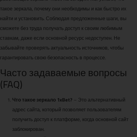
такое зеркала, почему они необходимы и как быстро их
найти и установить. Соблюдая предложенные шаги, вы
сможете без труда получать доступ к своим любимым
ставкам, даже если основной ресурс недоступен. Не
забывайте проверять актуальность источников, чтобы
гарантировать свою безопасность в процессе.
Часто задаваемые вопросы
(FAQ)
Что такое зеркало 1xBet?
– Это альтернативный
адрес сайта, который позволяет пользователям
получить доступ к платформе, когда основной сайт
заблокирован.