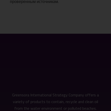
проверенным источникам.
Greensora International Strategy Company offers a
variety of products to contain, recycle and clean oil
from the water environment or polluted beaches.