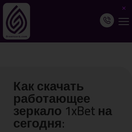
Как скачать
работающее
зеркало 1xBet на
сегодня: