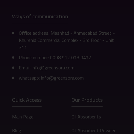
Ways of communication
Office address: Mashhad - Ahmedabad Street -
Khurshid Commercial Complex - 3rd Floor - Unit
311
Phone number: 0098 912 073 9472
Email: info@greensora.com
whatsapp: info@greensora.com
Quick Access
Our Products
Main Page
Oil Absorbents
Blog
Oil Absorbent Powder