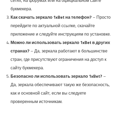
сетях, на форумах или на официальном сайте
букмекера.
Как скачать зеркало 1xBet на телефон?
– Просто
перейдите по актуальной ссылке, скачайте
приложение и следуйте инструкциям по установке.
Можно ли использовать зеркало 1xBet в других
странах?
– Да, зеркала работают в большинстве
стран, где присутствуют ограничения на доступ к
сайту букмекера.
Безопасно ли использовать зеркало 1xBet?
–
Да, зеркала обеспечивают такую же безопасность,
как и основной сайт, если вы следуете
проверенным источникам.