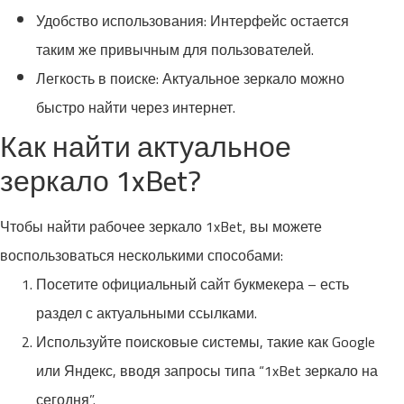
Удобство использования: Интерфейс остается
таким же привычным для пользователей.
Легкость в поиске: Актуальное зеркало можно
быстро найти через интернет.
Как найти актуальное
зеркало 1xBet?
Чтобы найти рабочее зеркало 1xBet, вы можете
воспользоваться несколькими способами:
Посетите официальный сайт букмекера – есть
раздел с актуальными ссылками.
Используйте поисковые системы, такие как Google
или Яндекс, вводя запросы типа “1xBet зеркало на
сегодня”.