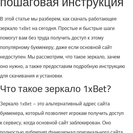
пошаговая инструкция
В этой статье мы разберем, как скачать работающее
зеркало 1xBet на сегодня. Простые и быстрые шаги
помогут вам без труда получить доступ к этому
популярному букмекеру, даже если основной сайт
недоступен. Мы рассмотрим, что такое зеркало, зачем
оно нужно, а также предоставим подробную инструкцию
для скачивания и установки.
Что такое зеркало 1xBet?
Зеркало 1xBet – это альтернативный адрес сайта
букмекера, который позволяет игрокам получить доступ
к сервису, когда основной сайт заблокирован. Оно
полностью дублирует функционал оригинального сайта,