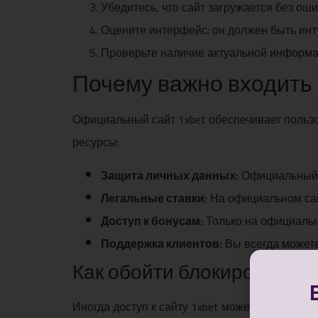
Убедитесь, что сайт загружается без оши
Оцените интерфейс: он должен быть инт
Проверьте наличие актуальной информац
Почему важно входить 
Официальный сайт 1xbet обеспечивает пользов
ресурсы:
Защита личных данных:
Официальный 
Легальные ставки:
На официальном сайт
Доступ к бонусам:
Только на официальн
Поддержка клиентов:
Вы всегда можете
Как обойти блокировки и з
Иногда доступ к сайту 1xbet может быть забл