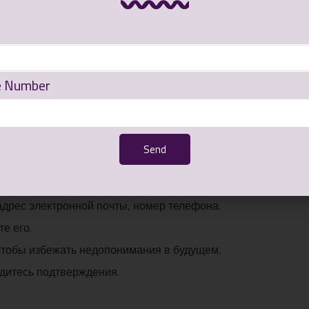
N-сервису, чтобы обойти блокировки.
зеркала 1xbet, которые предоставляют актуальные адреса.
астройки DNS на вашем устройстве для доступа к сайту.
e Number
льном сайте 1xbet
льному сайту, следующий шаг – регистрация. Процедура до
Send
вной странице сайта.
адрес электронной почты, номер телефона.
е его.
чтобы избежать недопонимания в будущем.
дитесь подтверждения.