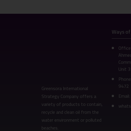
Ways of
Office
Ahmed
Commer
Unit 
Phone
9472
Greensora International
Email
Strategy Company offers a
variety of products to contain,
whats
recycle and clean oil from the
water environment or polluted
beaches.