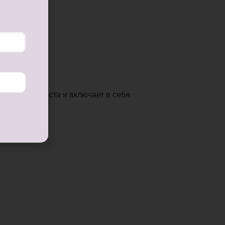
статочно проста и включает в себя