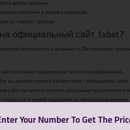
бок и долгих задержек.
уитивно понятным и легким в навигации.
ии на главной странице.
на официальный сайт 1xbet?
ателям безопасность и легальность. Вот несколько причин,
сайт использует современные технологии шифрования.
е вы делаете ставки в соответствии с законодательством.
ом сайте вы можете получить актуальные предложения и б
 обратиться в службу поддержки на официальном ресурсе.
айти на 1xbet?
Enter Your Number To Get The Pric
окирован в определенных регионах. Вот несколько способов,