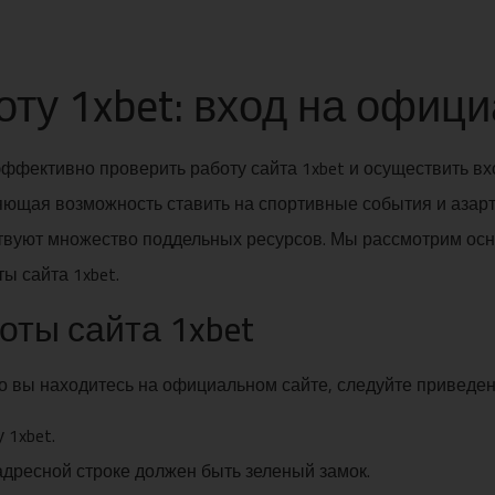
оту 1xbet: вход на офиц
эффективно проверить работу сайта 1xbet и осуществить вхо
яющая возможность ставить на спортивные события и азарт
ствуют множество поддельных ресурсов. Мы рассмотрим ос
ы сайта 1xbet.
оты сайта 1xbet
что вы находитесь на официальном сайте, следуйте привед
 1xbet.
адресной строке должен быть зеленый замок.