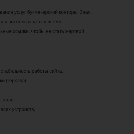
ания услуг букмекерской конторы. Зная,
ки и воспользоваться всеми
ьные ссылки, чтобы не стать жертвой
стабильность работы сайта.
и (зеркала).
 поля.
 всех устройств.