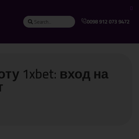
0098 912 073 9472
ту 1xbet: вход на
т