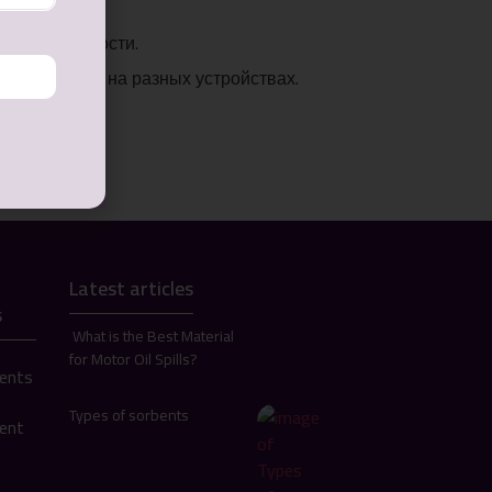
и безопасности.
один аккаунт на разных устройствах.
Latest articles
s
What is the Best Material
for Motor Oil Spills?
bents
Types of sorbents
bent