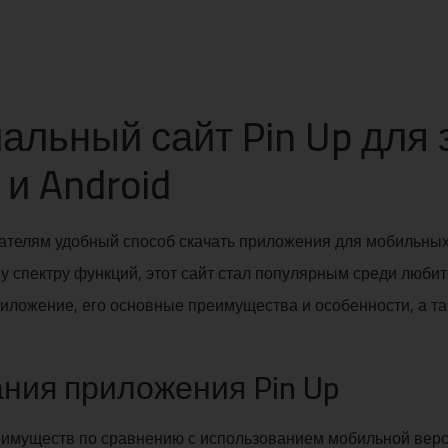
льный сайт Pin Up для 
и Android
телям удобный способ скачать приложения для мобильных у
 спектру функций, этот сайт стал популярным среди любите
риложение, его основные преимущества и особенности, а т
ния приложения Pin Up
имуществ по сравнению с использованием мобильной верси