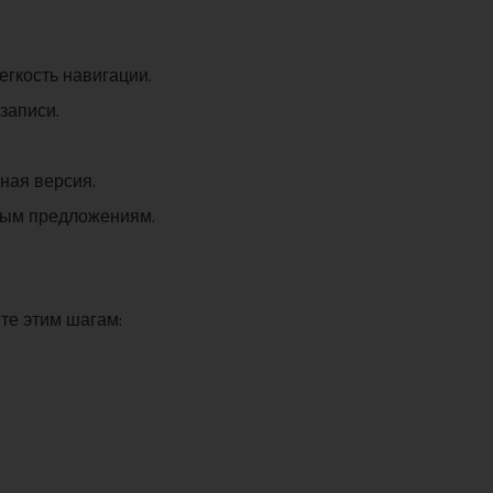
гкость навигации.
записи.
ная версия.
ным предложениям.
те этим шагам: