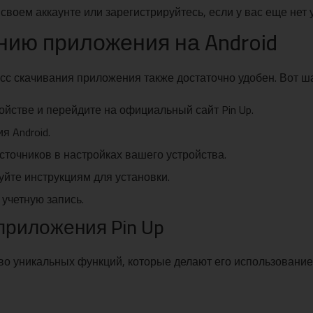
своем аккаунте или зарегистрируйтесь, если у вас еще нет 
нию приложения на Android
сс скачивания приложения также достаточно удобен. Вот ша
ойстве и перейдите на официальный сайт Pin Up.
 Android.
сточников в настройках вашего устройства.
уйте инструкциям для установки.
учетную запись.
приложения Pin Up
во уникальных функций, которые делают его использовани