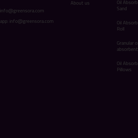
Oil Absor
About us
Sand
: info@greensora.com
app: info@greensora.com
Oil Absor
Roll
Granular oi
absorbent
Oil Absor
Pillows