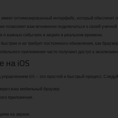
имеет оптимизированный интерфейс, который обеспечит ле
 позволяет вам мгновенно подключаться к своей учетной 
 о важных событиях и акциях в реальном времени.
ыстрее и не требует постоянного обновления, как браузер
обильного приложения часто получают доступ к эксклюзив
е на iOS
д управлением iOS – это простой и быстрый процесс. Следуй
через ваш мобильный браузер.
ного приложения.
.
циям на экране.