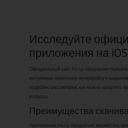
Исследуйте официа
приложения на iOS 
Официальный сайт Pin Up предлагает пользова
интуитивно понятному интерфейсу и широкому
подробно рассмотрим, как можно загрузить п
вопросы.
Преимущества скачива
Приложение Pin Up предлагает множество пре