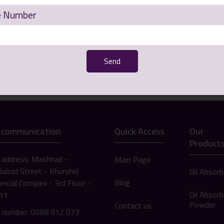
Приложение занимает около 100 МБ.
e Number
бновления выходят регулярно для улучшения функционала 
на нескольких устройствах?
Да, вы можете использовать 
Send
 communication
Quick Access
Our
Product
 address: Mashhad -
Main Page
abad Street - Khurshid
Oil Absor
Blog
cial Complex - 3rd Floor -
Oil Absor
311
Powder
Contact us
 number: 0098 912 073