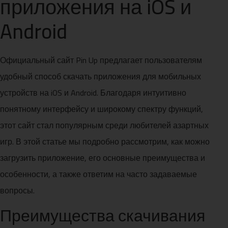
приложения на iOS и
Android
Официальный сайт Pin Up предлагает пользователям
удобный способ скачать приложения для мобильных
устройств на iOS и Android. Благодаря интуитивно
понятному интерфейсу и широкому спектру функций,
этот сайт стал популярным среди любителей азартных
игр. В этой статье мы подробно рассмотрим, как можно
загрузить приложение, его основные преимущества и
особенности, а также ответим на часто задаваемые
вопросы.
Преимущества скачивания