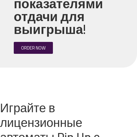
показателями
отдачи для
выигрыша!
ORDER NOW
Играйте в
лицензионные