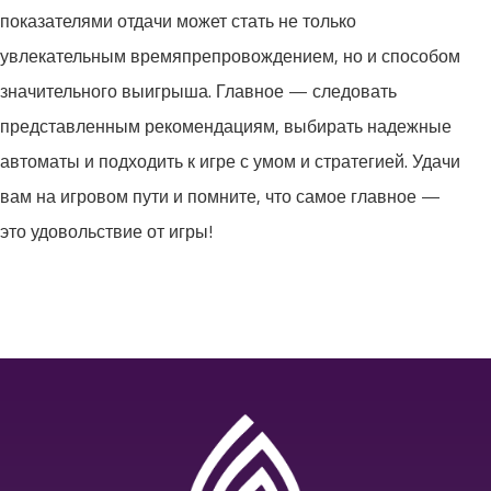
показателями отдачи может стать не только
увлекательным времяпрепровождением, но и способом
значительного выигрыша. Главное — следовать
представленным рекомендациям, выбирать надежные
автоматы и подходить к игре с умом и стратегией. Удачи
вам на игровом пути и помните, что самое главное —
это удовольствие от игры!